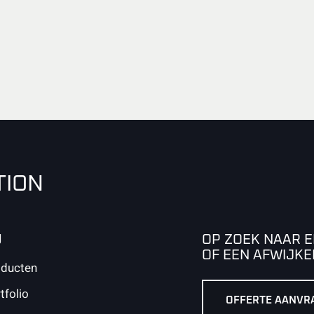
TION
U
OP ZOEK NAAR 
OF EEN AFWIJK
ducten
tfolio
OFFERTE AANVR